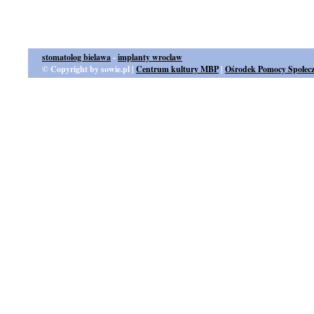
stomatolog bielawa
-
implanty wroclaw
© Copyright by sowie.pl |
Centrum kultury MBP
|
Ośrodek Pomocy Społecz