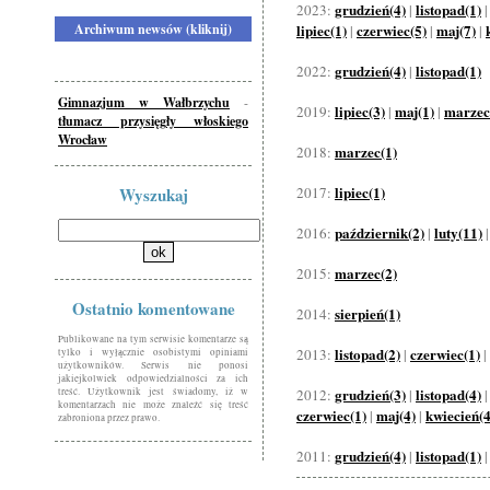
grudzień(4)
listopad(1)
2023:
|
Archiwum newsów (kliknij)
lipiec(1)
czerwiec(5)
maj(7)
|
|
|
grudzień(4)
listopad(1)
2022:
|
Gimnazjum w Wałbrzychu
-
lipiec(3)
maj(1)
marzec
2019:
|
|
tłumacz przysięgły włoskiego
Wrocław
marzec(1)
2018:
lipiec(1)
Wyszukaj
2017:
październik(2)
luty(11)
2016:
|
marzec(2)
2015:
Ostatnio komentowane
sierpień(1)
2014:
Publikowane na tym serwisie komentarze są
listopad(2)
czerwiec(1)
2013:
|
|
tylko i wyłącznie osobistymi opiniami
użytkowników. Serwis nie ponosi
jakiejkolwiek odpowiedzialności za ich
grudzień(3)
listopad(4)
treść. Użytkownik jest świadomy, iż w
2012:
|
komentarzach nie może znaleźć się treść
czerwiec(1)
maj(4)
kwiecień(4
|
|
zabroniona przez prawo.
grudzień(4)
listopad(1)
2011:
|