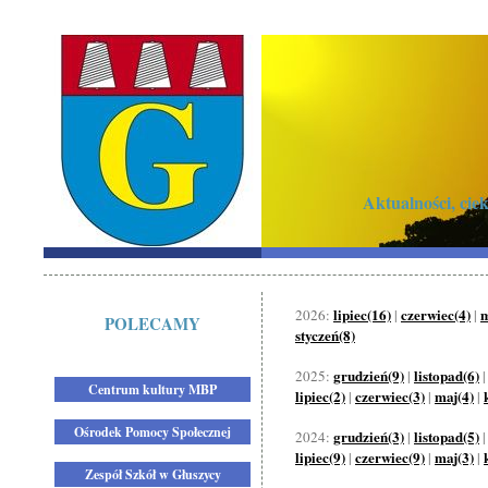
Aktualności, ci
lipiec(16)
czerwiec(4)
m
2026:
|
|
POLECAMY
styczeń(8)
grudzień(9)
listopad(6)
2025:
|
Centrum kultury MBP
lipiec(2)
czerwiec(3)
maj(4)
|
|
|
Ośrodek Pomocy Społecznej
grudzień(3)
listopad(5)
2024:
|
lipiec(9)
czerwiec(9)
maj(3)
|
|
|
Zespół Szkół w Głuszycy