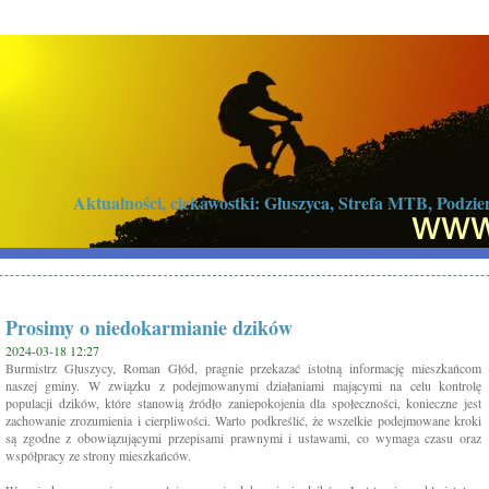
Aktualności, ciekawostki: Głuszyca, Strefa MTB, Podz
Prosimy o niedokarmianie dzików
2024-03-18 12:27
Burmistrz Głuszycy, Roman Głód, pragnie przekazać istotną informację mieszkańcom
naszej gminy. W związku z podejmowanymi działaniami mającymi na celu kontrolę
populacji dzików, które stanowią źródło zaniepokojenia dla społeczności, konieczne jest
zachowanie zrozumienia i cierpliwości. Warto podkreślić, że wszelkie podejmowane kroki
są zgodne z obowiązującymi przepisami prawnymi i ustawami, co wymaga czasu oraz
współpracy ze strony mieszkańców.