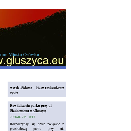
iemne Miasto Osówka
wesele Bielawa
-
biuro rachunkowe
opole
Rewitalizacja parku przy ul.
Sienkiewicza w Głuszycy
2026-07-06 10:17
Rozpoczynają się prace związane z
przebudową parku przy ul.