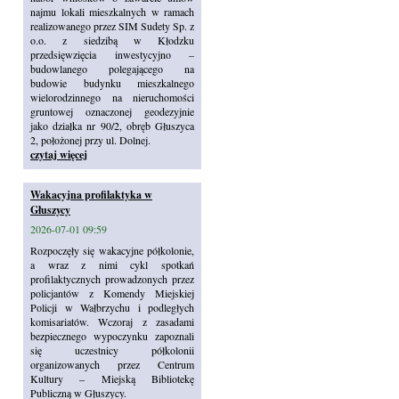
najmu lokali mieszkalnych w ramach
realizowanego przez SIM Sudety Sp. z
o.o. z siedzibą w Kłodzku
przedsięwzięcia inwestycyjno –
budowlanego polegającego na
budowie budynku mieszkalnego
wielorodzinnego na nieruchomości
gruntowej oznaczonej geodezyjnie
jako działka nr 90/2, obręb Głuszyca
2, położonej przy ul. Dolnej.
czytaj więcej
Wakacyjna profilaktyka w
Głuszycy
2026-07-01 09:59
Rozpoczęły się wakacyjne półkolonie,
a wraz z nimi cykl spotkań
profilaktycznych prowadzonych przez
policjantów z Komendy Miejskiej
Policji w Wałbrzychu i podległych
komisariatów. Wczoraj z zasadami
bezpiecznego wypoczynku zapoznali
się uczestnicy półkolonii
organizowanych przez Centrum
Kultury – Miejską Bibliotekę
Publiczną w Głuszycy.