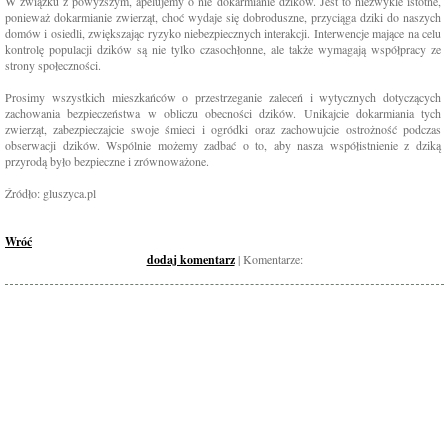
W związku z powyższym, apelujemy o nie dokarmianie dzików. Jest to niezwykle istotne,
ponieważ dokarmianie zwierząt, choć wydaje się dobroduszne, przyciąga dziki do naszych
domów i osiedli, zwiększając ryzyko niebezpiecznych interakcji. Interwencje mające na celu
kontrolę populacji dzików są nie tylko czasochłonne, ale także wymagają współpracy ze
strony społeczności.
Prosimy wszystkich mieszkańców o przestrzeganie zaleceń i wytycznych dotyczących
zachowania bezpieczeństwa w obliczu obecności dzików. Unikajcie dokarmiania tych
zwierząt, zabezpieczajcie swoje śmieci i ogródki oraz zachowujcie ostrożność podczas
obserwacji dzików. Wspólnie możemy zadbać o to, aby nasza współistnienie z dziką
przyrodą było bezpieczne i zrównoważone.
Źródło: gluszyca.pl
Wróć
dodaj komentarz
| Komentarze: