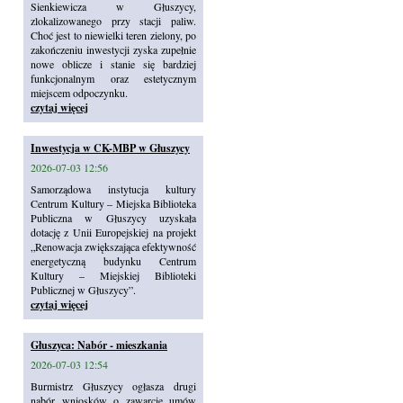
Sienkiewicza w Głuszycy,
zlokalizowanego przy stacji paliw.
Choć jest to niewielki teren zielony, po
zakończeniu inwestycji zyska zupełnie
nowe oblicze i stanie się bardziej
funkcjonalnym oraz estetycznym
miejscem odpoczynku.
czytaj więcej
Inwestycja w CK-MBP w Głuszycy
2026-07-03 12:56
Samorządowa instytucja kultury
Centrum Kultury – Miejska Biblioteka
Publiczna w Głuszycy uzyskała
dotację z Unii Europejskiej na projekt
„Renowacja zwiększająca efektywność
energetyczną budynku Centrum
Kultury – Miejskiej Biblioteki
Publicznej w Głuszycy”.
czytaj więcej
Głuszyca: Nabór - mieszkania
2026-07-03 12:54
Burmistrz Głuszycy ogłasza drugi
nabór wniosków o zawarcie umów