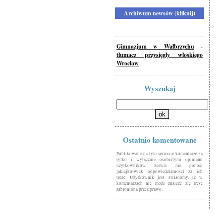
Archiwum newsów (kliknij)
Gimnazjum w Wałbrzychu
-
tłumacz przysięgły włoskiego
Wrocław
Wyszukaj
Ostatnio komentowane
Publikowane na tym serwisie komentarze są
tylko i wyłącznie osobistymi opiniami
użytkowników. Serwis nie ponosi
jakiejkolwiek odpowiedzialności za ich
treść. Użytkownik jest świadomy, iż w
komentarzach nie może znaleźć się treść
zabroniona przez prawo.