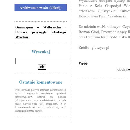
Wydarzenie ubogaci występ mu
Panie z Koła Gospodyń Wie
Archiwum newsów (kliknij)
członków Głuszyckiej Orkie
Honorowym Para Prezydencka.
Do udziału w „Narodowym Czytan
Gimnazjum w Wałbrzychu
-
Roman Głód, Przewodniczący R
tłumacz przysięgły włoskiego
oraz Centrum Kultury-Miejska B
Wrocław
Źródło: gluszyca.pl
Wyszukaj
Wróć
dodaj 
Ostatnio komentowane
Publikowane na tym serwisie komentarze są
tylko i wyłącznie osobistymi opiniami
użytkowników. Serwis nie ponosi
jakiejkolwiek odpowiedzialności za ich
treść. Użytkownik jest świadomy, iż w
komentarzach nie może znaleźć się treść
zabroniona przez prawo.