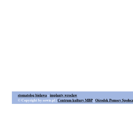
stomatolog bielawa
-
implanty wroclaw
© Copyright by sowie.pl |
Centrum kultury MBP
|
Ośrodek Pomocy Społecz