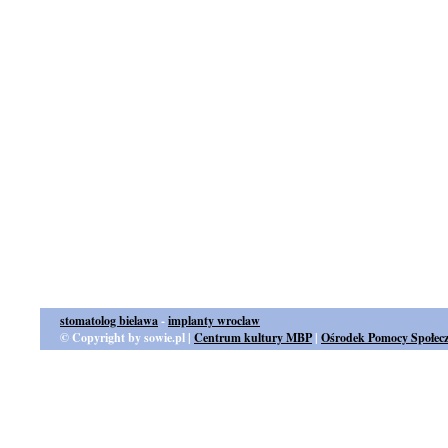
stomatolog bielawa
-
implanty wroclaw
© Copyright by sowie.pl |
Centrum kultury MBP
|
Ośrodek Pomocy Społecz