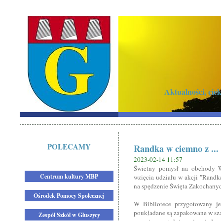
Aktualności, ci
POLECAMY
Randka w ciemno z ... 
2023-02-14 11:57
Świetny pomysł na obchody Wa
Centrum kultury MBP
wzięcia udziału w akcji "Randk
na spędzenie Święta Zakochany
Ośrodek Pomocy Społecznej
W Bibliotece przygotowany je
poukładane są zapakowane w sza
Zespół Szkół w Głuszycy