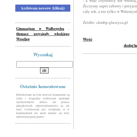
- a więc czytelnicy nie wiedz
Życzymy super zabawy i przyjemn
Archiwum newsów (kliknij)
cały rok, a nie tylko w Walentyn
Źródło: ckmbp-gluszyca.pl
Gimnazjum w Wałbrzychu
-
tłumacz przysięgły włoskiego
Wróć
Wrocław
dodaj 
Wyszukaj
Ostatnio komentowane
Publikowane na tym serwisie komentarze są
tylko i wyłącznie osobistymi opiniami
użytkowników. Serwis nie ponosi
jakiejkolwiek odpowiedzialności za ich
treść. Użytkownik jest świadomy, iż w
komentarzach nie może znaleźć się treść
zabroniona przez prawo.