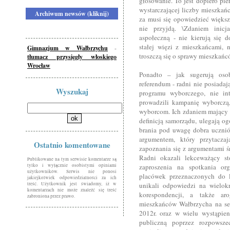
głosowanie. To jest dopiero pie
wystarczającej liczby mieszkań
Archiwum newsów (kliknij)
za musi się opowiedzieć większ
nie przyjdą. \Zdaniem inicj
aspołeczną - nie kierują się 
stałej więzi z mieszkańcami, 
Gimnazjum w Wałbrzychu
-
troszczą się o sprawy mieszkańc
tłumacz przysięgły włoskiego
Wrocław
Ponadto – jak sugerują oso
referendum - radni nie posiadają
Wyszukaj
programu wyborczego, nie int
prowadzili kampanię wyborczą
wyborcom. Ich zdaniem mający 
definicją samorządu, ulegają og
brania pod uwagę dobra uczniów
argumentem, który przytaczaj
Ostatnio komentowane
zapoznania się z argumentami ś
Radni okazali lekceważący s
Publikowane na tym serwisie komentarze są
tylko i wyłącznie osobistymi opiniami
zaproszenia na spotkania or
użytkowników. Serwis nie ponosi
placówek przeznaczonych do li
jakiejkolwiek odpowiedzialności za ich
treść. Użytkownik jest świadomy, iż w
unikali odpowiedzi na wielok
komentarzach nie może znaleźć się treść
korespondencji, a także a
zabroniona przez prawo.
mieszkańców Wałbrzycha na se
2012r. oraz w wielu wystąpie
publiczną poprzez rozpowsze