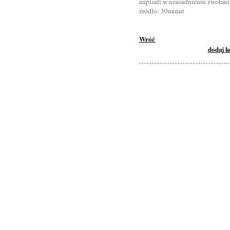
napisali w uzasadnieniu zwołani
źródło: 30minut
Wróć
dodaj 