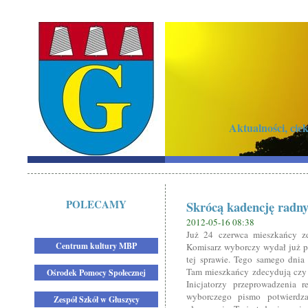
Aktualności, ci
POLECAMY
Skrócą kadencję radn
2012-05-16 08:38
Już 24 czerwca mieszkańcy zd
Centrum kultury MBP
Komisarz wyborczy wydał już p
tej sprawie. Tego samego dnia
Tam mieszkańcy zdecydują czy o
Ośrodek Pomocy Społecznej
Inicjatorzy przeprowadzenia 
wyborczego pismo potwierdz
Zespół Szkół w Głuszycy