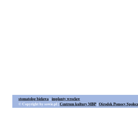
stomatolog bielawa
-
implanty wroclaw
© Copyright by sowie.pl |
Centrum kultury MBP
|
Ośrodek Pomocy Społecz