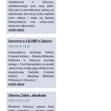
Sienkiewicza w Głuszycy,
zlokalizowanego przy stacji paliw.
Choć jest to niewielki teren zielony, po
zakończeniu inwestycji zyska zupełnie
nowe oblicze i stanie się bardziej
funkcjonalnym oraz estetycznym
miejscem odpoczynku.
czytaj więcej
Inwestycja w CK-MBP w Głuszycy
2026-07-03 12:56
Samorządowa instytucja kultury
Centrum Kultury – Miejska Biblioteka
Publiczna w Głuszycy uzyskała
dotację z Unii Europejskiej na projekt
„Renowacja zwiększająca efektywność
energetyczną budynku Centrum
Kultury – Miejskiej Biblioteki
Publicznej w Głuszycy”.
czytaj więcej
Głuszyca: Nabór - mieszkania
2026-07-03 12:54
Burmistrz Głuszycy ogłasza drugi
nabór wniosków o zawarcie umów