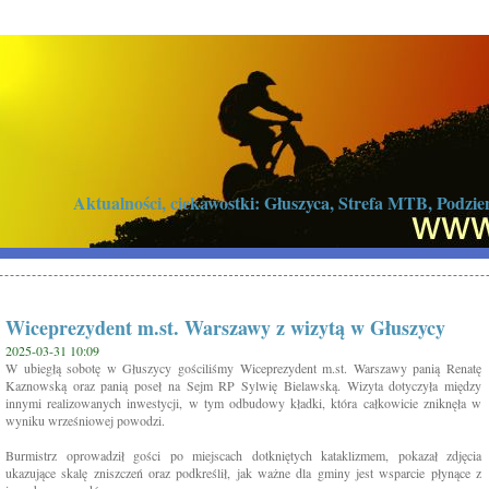
Aktualności, ciekawostki: Głuszyca, Strefa MTB, Podz
Wiceprezydent m.st. Warszawy z wizytą w Głuszycy
2025-03-31 10:09
W ubiegłą sobotę w Głuszycy gościliśmy Wiceprezydent m.st. Warszawy panią Renatę
Kaznowską oraz panią poseł na Sejm RP Sylwię Bielawską. Wizyta dotyczyła między
innymi realizowanych inwestycji, w tym odbudowy kładki, która całkowicie zniknęła w
wyniku wrześniowej powodzi.
Burmistrz oprowadził gości po miejscach dotkniętych kataklizmem, pokazał zdjęcia
ukazujące skalę zniszczeń oraz podkreślił, jak ważne dla gminy jest wsparcie płynące z