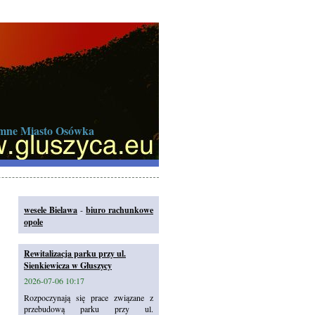
iemne Miasto Osówka
wesele Bielawa
-
biuro rachunkowe
opole
Rewitalizacja parku przy ul.
Sienkiewicza w Głuszycy
2026-07-06 10:17
Rozpoczynają się prace związane z
przebudową parku przy ul.