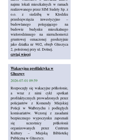
najmu lokali mieszkalnych w ramach
realizowanego przez SIM Sudety Sp. z
o.o. z siedzibą w Kłodzku
przedsięwzięcia inwestycyjno –
budowlanego polegającego na
budowie budynku mieszkalnego
wielorodzinnego na nieruchomości
gruntowej oznaczonej geodezyjnie
jako działka nr 90/2, obręb Głuszyca
2, położonej przy ul. Dolnej.
czytaj więcej
Wakacyjna profilaktyka w
Głuszycy
2026-07-01 09:59
Rozpoczęły się wakacyjne półkolonie,
a wraz z nimi cykl spotkań
profilaktycznych prowadzonych przez
policjantów z Komendy Miejskiej
Policji w Wałbrzychu i podległych
komisariatów. Wczoraj z zasadami
bezpiecznego wypoczynku zapoznali
się uczestnicy półkolonii
organizowanych przez Centrum
Kultury – Miejską Bibliotekę
Publiczną w Głuszycy.