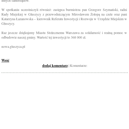
innych samorządów.
W spotkaniu uczestniczyli również: zastępca burmistrza pan Grzegorz Szymański, radni
Rady Miejskiej w Głuszycy z przewodniczącym Mirosławem Żołopą na czele oraz pani
Katarzyna Łazanowska – kierownik Referatu Inwestycji i Rozwoju w Urzędzie Miejskim w
Głuszycy.
Raz jeszcze dziękujemy Miastu Stołecznemu Warszawa za solidarność i realną pomoc w
odbudowie naszej gminy. Wartość tej inwestycji to 368 000 zł.
nowa.gluszyca.pl
Wróć
dodaj komentarz
| Komentarze: